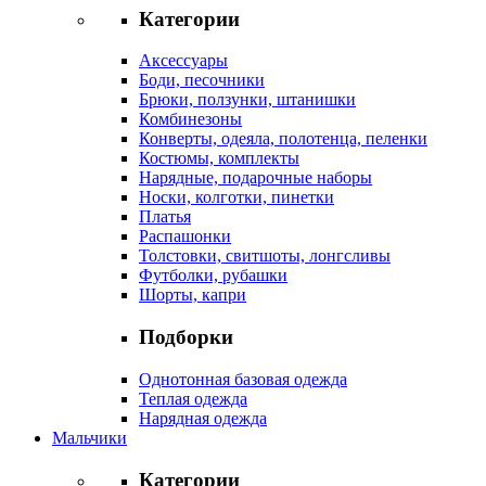
Категории
Аксессуары
Боди, песочники
Брюки, ползунки, штанишки
Комбинезоны
Конверты, одеяла, полотенца, пеленки
Костюмы, комплекты
Нарядные, подарочные наборы
Носки, колготки, пинетки
Платья
Распашонки
Толстовки, свитшоты, лонгсливы
Футболки, рубашки
Шорты, капри
Подборки
Однотонная базовая одежда
Теплая одежда
Нарядная одежда
Мальчики
Категории