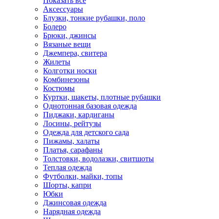
Показать всё
Аксессуары
Блузки, тонкие рубашки, поло
Болеро
Брюки, джинсы
Вязаные вещи
Джемпера, свитера
Жилеты
Колготки носки
Комбинезоны
Костюмы
Куртки, шакеты, плотные рубашки
Однотонная базовая одежда
Пиджаки, кардиганы
Лосины, рейтузы
Одежда для детского сада
Пижамы, халаты
Платья, сарафаны
Толстовки, водолазки, свитшоты
Теплая одежда
Футболки, майки, топы
Шорты, капри
Юбки
Джинсовая одежда
Нарядная одежда