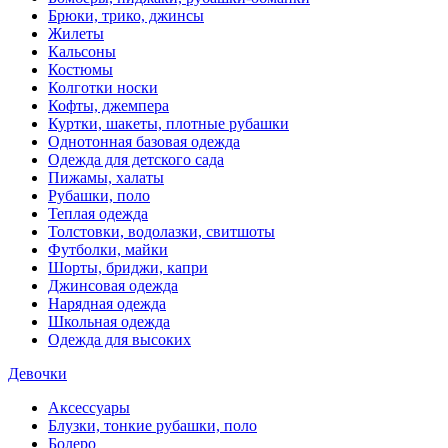
Брюки, трико, джинсы
Жилеты
Кальсоны
Костюмы
Колготки носки
Кофты, джемпера
Куртки, шакеты, плотные рубашки
Однотонная базовая одежда
Одежда для детского сада
Пижамы, халаты
Рубашки, поло
Теплая одежда
Толстовки, водолазки, свитшоты
Футболки, майки
Шорты, бриджи, капри
Джинсовая одежда
Нарядная одежда
Школьная одежда
Одежда для высоких
Девочки
Аксессуары
Блузки, тонкие рубашки, поло
Болеро