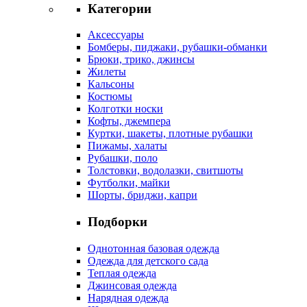
Категории
Аксессуары
Бомберы, пиджаки, рубашки-обманки
Брюки, трико, джинсы
Жилеты
Кальсоны
Костюмы
Колготки носки
Кофты, джемпера
Куртки, шакеты, плотные рубашки
Пижамы, халаты
Рубашки, поло
Толстовки, водолазки, свитшоты
Футболки, майки
Шорты, бриджи, капри
Подборки
Однотонная базовая одежда
Одежда для детского сада
Теплая одежда
Джинсовая одежда
Нарядная одежда