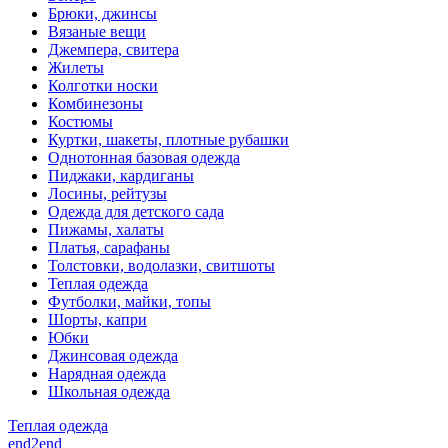
Брюки, джинсы
Вязаные вещи
Джемпера, свитера
Жилеты
Колготки носки
Комбинезоны
Костюмы
Куртки, шакеты, плотные рубашки
Однотонная базовая одежда
Пиджаки, кардиганы
Лосины, рейтузы
Одежда для детского сада
Пижамы, халаты
Платья, сарафаны
Толстовки, водолазки, свитшоты
Теплая одежда
Футболки, майки, топы
Шорты, капри
Юбки
Джинсовая одежда
Нарядная одежда
Школьная одежда
Теплая одежда
end2end