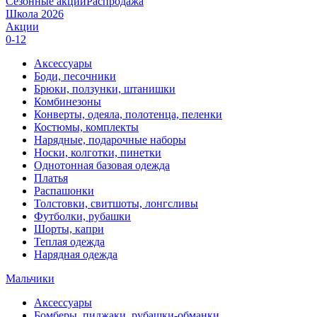
Сезонные акции
Распродажа
Школа 2026
Акции
0-12
Аксессуары
Боди, песочники
Брюки, ползунки, штанишки
Комбинезоны
Конверты, одеяла, полотенца, пеленки
Костюмы, комплекты
Нарядные, подарочные наборы
Носки, колготки, пинетки
Однотонная базовая одежда
Платья
Распашонки
Толстовки, свитшоты, лонгсливы
Футболки, рубашки
Шорты, капри
Теплая одежда
Нарядная одежда
Мальчики
Аксессуары
Бомберы, пиджаки, рубашки-обманки