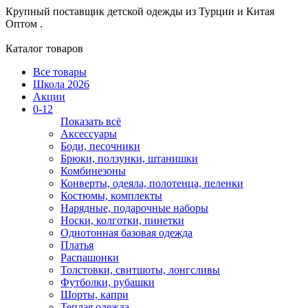
Крупный поставщик детской одежды из
Турции и Китая
Оптом .
Каталог товаров
Все товары
Школа 2026
Акции
0-12
Показать всё
Аксессуары
Боди, песочники
Брюки, ползунки, штанишки
Комбинезоны
Конверты, одеяла, полотенца, пеленки
Костюмы, комплекты
Нарядные, подарочные наборы
Носки, колготки, пинетки
Однотонная базовая одежда
Платья
Распашонки
Толстовки, свитшоты, лонгсливы
Футболки, рубашки
Шорты, капри
Теплая одежда