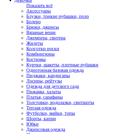
Девочки
Показать всё
Аксессуары
Блузки, тонкие рубашки, поло
Болеро
Брюки, джинсы
Вязаные вещи
Джемпера, свитера
Жилеты
Колготки носки
Комбинезоны
Костюмы
Куртки, шакеты, плотные рубашки
Однотонная базовая одежда
Пиджаки, кардиганы
Лосины, рейтузы
Одежда для детского сада
Пижамы, халаты
Платья, сарафаны
Толстовки, водолазки, свитшоты
Теплая одежда
Футболки, майки, топы
Шорты, капри
Юбки
Джинсовая одежда