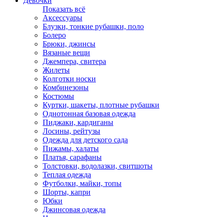
Девочки
Показать всё
Аксессуары
Блузки, тонкие рубашки, поло
Болеро
Брюки, джинсы
Вязаные вещи
Джемпера, свитера
Жилеты
Колготки носки
Комбинезоны
Костюмы
Куртки, шакеты, плотные рубашки
Однотонная базовая одежда
Пиджаки, кардиганы
Лосины, рейтузы
Одежда для детского сада
Пижамы, халаты
Платья, сарафаны
Толстовки, водолазки, свитшоты
Теплая одежда
Футболки, майки, топы
Шорты, капри
Юбки
Джинсовая одежда