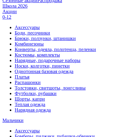
Сезонные акции
Распродажа
Школа 2026
Акции
0-12
Аксессуары
Боди, песочники
Брюки, ползунки, штанишки
Комбинезоны
Конверты, одеяла, полотенца, пеленки
Костюмы, комплекты
Нарядные, подарочные наборы
Носки, колготки, пинетки
Однотонная базовая одежда
Платья
Распашонки
Толстовки, свитшоты, лонгсливы
Футболки, рубашки
Шорты, капри
Теплая одежда
Нарядная одежда
Мальчики
Аксессуары
Бомберы, пиджаки, рубашки-обманки