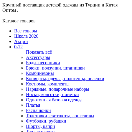
Крупный поставщик детской одежды из
Турции и Китая
Оптом .
Каталог товаров
Все товары
Школа 2026
Акции
0-12
Показать всё
Аксессуары
Боди, песочники
Брюки, ползунки, штанишки
Комбинезоны
Конверты, одеяла, полотенца, пеленки
Костюмы, комплекты
Нарядные, подарочные наборы
Носки, колготки, пинетки
Однотонная базовая одежда
Платья
Распашонки
Толстовки, свитшоты, лонгсливы
Футболки, рубашки
Шорты, капри
Теплая одежда