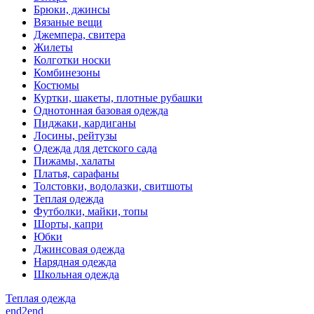
Брюки, джинсы
Вязаные вещи
Джемпера, свитера
Жилеты
Колготки носки
Комбинезоны
Костюмы
Куртки, шакеты, плотные рубашки
Однотонная базовая одежда
Пиджаки, кардиганы
Лосины, рейтузы
Одежда для детского сада
Пижамы, халаты
Платья, сарафаны
Толстовки, водолазки, свитшоты
Теплая одежда
Футболки, майки, топы
Шорты, капри
Юбки
Джинсовая одежда
Нарядная одежда
Школьная одежда
Теплая одежда
end2end