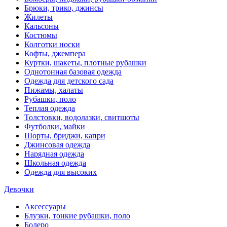
Брюки, трико, джинсы
Жилеты
Кальсоны
Костюмы
Колготки носки
Кофты, джемпера
Куртки, шакеты, плотные рубашки
Однотонная базовая одежда
Одежда для детского сада
Пижамы, халаты
Рубашки, поло
Теплая одежда
Толстовки, водолазки, свитшоты
Футболки, майки
Шорты, бриджи, капри
Джинсовая одежда
Нарядная одежда
Школьная одежда
Одежда для высоких
Девочки
Аксессуары
Блузки, тонкие рубашки, поло
Болеро