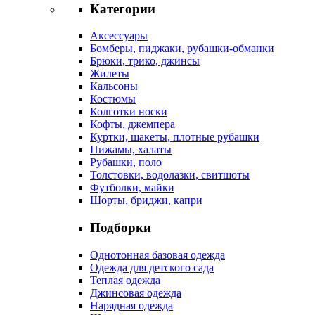
Категории
Аксессуары
Бомберы, пиджаки, рубашки-обманки
Брюки, трико, джинсы
Жилеты
Кальсоны
Костюмы
Колготки носки
Кофты, джемпера
Куртки, шакеты, плотные рубашки
Пижамы, халаты
Рубашки, поло
Толстовки, водолазки, свитшоты
Футболки, майки
Шорты, бриджи, капри
Подборки
Однотонная базовая одежда
Одежда для детского сада
Теплая одежда
Джинсовая одежда
Нарядная одежда