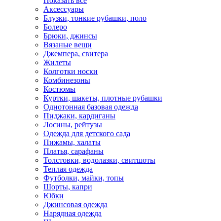
Показать всё
Аксессуары
Блузки, тонкие рубашки, поло
Болеро
Брюки, джинсы
Вязаные вещи
Джемпера, свитера
Жилеты
Колготки носки
Комбинезоны
Костюмы
Куртки, шакеты, плотные рубашки
Однотонная базовая одежда
Пиджаки, кардиганы
Лосины, рейтузы
Одежда для детского сада
Пижамы, халаты
Платья, сарафаны
Толстовки, водолазки, свитшоты
Теплая одежда
Футболки, майки, топы
Шорты, капри
Юбки
Джинсовая одежда
Нарядная одежда