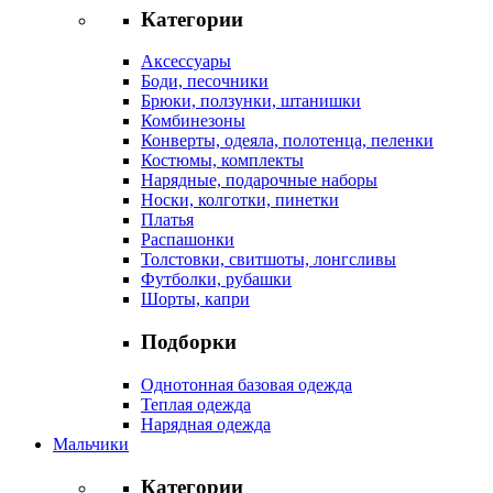
Категории
Аксессуары
Боди, песочники
Брюки, ползунки, штанишки
Комбинезоны
Конверты, одеяла, полотенца, пеленки
Костюмы, комплекты
Нарядные, подарочные наборы
Носки, колготки, пинетки
Платья
Распашонки
Толстовки, свитшоты, лонгсливы
Футболки, рубашки
Шорты, капри
Подборки
Однотонная базовая одежда
Теплая одежда
Нарядная одежда
Мальчики
Категории