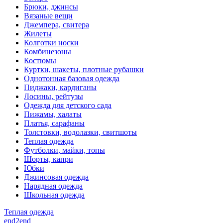
Брюки, джинсы
Вязаные вещи
Джемпера, свитера
Жилеты
Колготки носки
Комбинезоны
Костюмы
Куртки, шакеты, плотные рубашки
Однотонная базовая одежда
Пиджаки, кардиганы
Лосины, рейтузы
Одежда для детского сада
Пижамы, халаты
Платья, сарафаны
Толстовки, водолазки, свитшоты
Теплая одежда
Футболки, майки, топы
Шорты, капри
Юбки
Джинсовая одежда
Нарядная одежда
Школьная одежда
Теплая одежда
end2end