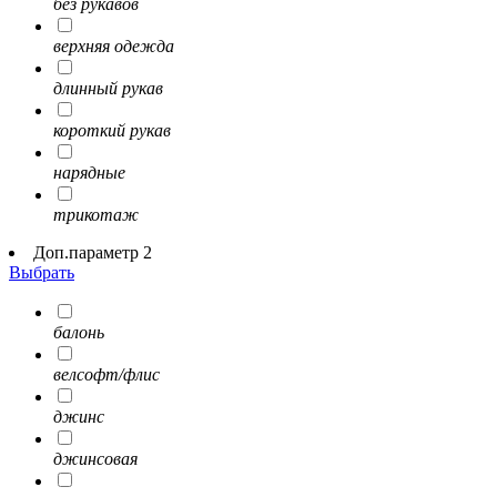
без рукавов
верхняя одежда
длинный рукав
короткий рукав
нарядные
трикотаж
Доп.параметр 2
Выбрать
балонь
велсофт/флис
джинс
джинсовая