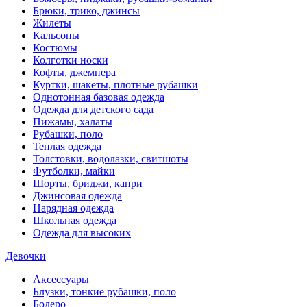
Брюки, трико, джинсы
Жилеты
Кальсоны
Костюмы
Колготки носки
Кофты, джемпера
Куртки, шакеты, плотные рубашки
Однотонная базовая одежда
Одежда для детского сада
Пижамы, халаты
Рубашки, поло
Теплая одежда
Толстовки, водолазки, свитшоты
Футболки, майки
Шорты, бриджи, капри
Джинсовая одежда
Нарядная одежда
Школьная одежда
Одежда для высоких
Девочки
Аксессуары
Блузки, тонкие рубашки, поло
Болеро