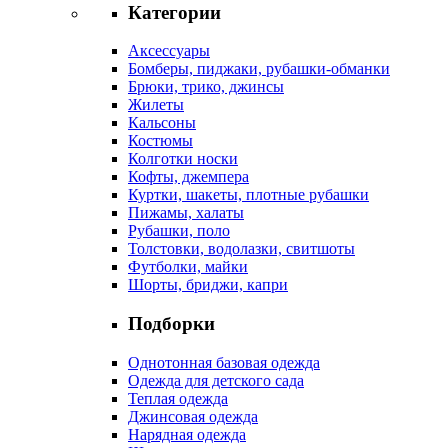
Категории
Аксессуары
Бомберы, пиджаки, рубашки-обманки
Брюки, трико, джинсы
Жилеты
Кальсоны
Костюмы
Колготки носки
Кофты, джемпера
Куртки, шакеты, плотные рубашки
Пижамы, халаты
Рубашки, поло
Толстовки, водолазки, свитшоты
Футболки, майки
Шорты, бриджи, капри
Подборки
Однотонная базовая одежда
Одежда для детского сада
Теплая одежда
Джинсовая одежда
Нарядная одежда