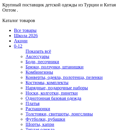
Крупный поставщик детской одежды из
Турции и Китая
Оптом .
Каталог товаров
Все товары
Школа 2026
Акции
0-12
Показать всё
Аксессуары
Боди, песочники
Брюки, ползунки, штанишки
Комбинезоны
Конверты, одеяла, полотенца, пеленки
Костюмы, комплекты
Нарядные, подарочные наборы
Носки, колготки, пинетки
Однотонная базовая одежда
Платья
Распашонки
Толстовки, свитшоты, лонгсливы
Футболки, рубашки
Шорты, капри
Теплая одежда