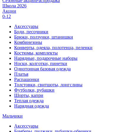
Сезонные акции
Распродажа
Школа 2026
Акции
0-12
Аксессуары
Боди, песочники
Брюки, ползунки, штанишки
Комбинезоны
Конверты, одеяла, полотенца, пеленки
Костюмы, комплекты
Нарядные, подарочные наборы
Носки, колготки, пинетки
Однотонная базовая одежда
Платья
Распашонки
Толстовки, свитшоты, лонгсливы
Футболки, рубашки
Шорты, капри
Теплая одежда
Нарядная одежда
Мальчики
Аксессуары
Бомберы, пиджаки, рубашки-обманки