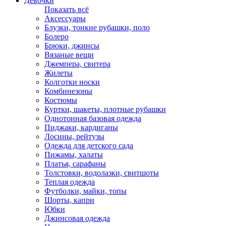
Девочки
Показать всё
Аксессуары
Блузки, тонкие рубашки, поло
Болеро
Брюки, джинсы
Вязаные вещи
Джемпера, свитера
Жилеты
Колготки носки
Комбинезоны
Костюмы
Куртки, шакеты, плотные рубашки
Однотонная базовая одежда
Пиджаки, кардиганы
Лосины, рейтузы
Одежда для детского сада
Пижамы, халаты
Платья, сарафаны
Толстовки, водолазки, свитшоты
Теплая одежда
Футболки, майки, топы
Шорты, капри
Юбки
Джинсовая одежда