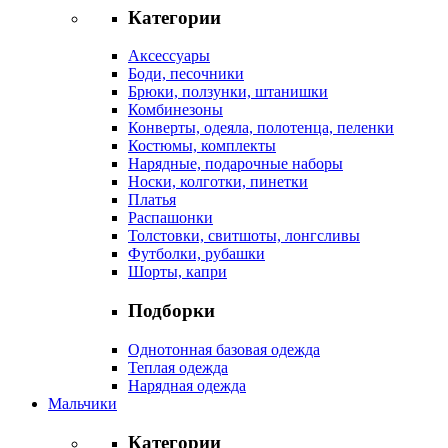
Категории
Аксессуары
Боди, песочники
Брюки, ползунки, штанишки
Комбинезоны
Конверты, одеяла, полотенца, пеленки
Костюмы, комплекты
Нарядные, подарочные наборы
Носки, колготки, пинетки
Платья
Распашонки
Толстовки, свитшоты, лонгсливы
Футболки, рубашки
Шорты, капри
Подборки
Однотонная базовая одежда
Теплая одежда
Нарядная одежда
Мальчики
Категории