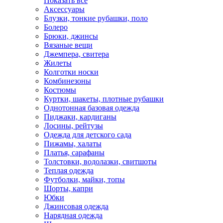
Показать всё
Аксессуары
Блузки, тонкие рубашки, поло
Болеро
Брюки, джинсы
Вязаные вещи
Джемпера, свитера
Жилеты
Колготки носки
Комбинезоны
Костюмы
Куртки, шакеты, плотные рубашки
Однотонная базовая одежда
Пиджаки, кардиганы
Лосины, рейтузы
Одежда для детского сада
Пижамы, халаты
Платья, сарафаны
Толстовки, водолазки, свитшоты
Теплая одежда
Футболки, майки, топы
Шорты, капри
Юбки
Джинсовая одежда
Нарядная одежда