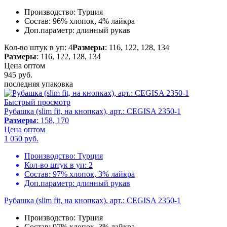
Производство:
Турция
Состав:
96% хлопок, 4% лайкра
Доп.параметр:
длинный рукав
Кол-во штук в уп: 4
Размеры
: 116, 122, 128, 134
Размеры
: 116, 122, 128, 134
Цена оптом
945
руб.
последняя упаковка
Быстрый просмотр
Рубашка (slim fit, на кнопках), арт.: CEGISA 2350-1
Размеры
: 158, 170
Цена оптом
1 050
руб.
Производство:
Турция
Кол-во штук в уп:
2
Состав:
97% хлопок, 3% лайкра
Доп.параметр:
длинный рукав
Рубашка (slim fit, на кнопках), арт.: CEGISA 2350-1
Производство:
Турция
Состав:
97% хлопок, 3% лайкра