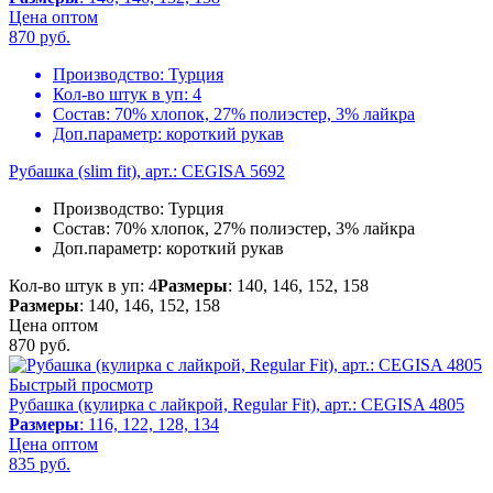
Цена оптом
870
руб.
Производство:
Турция
Кол-во штук в уп:
4
Состав:
70% хлопок, 27% полиэстер, 3% лайкра
Доп.параметр:
короткий рукав
Рубашка (slim fit), арт.: CEGISA 5692
Производство:
Турция
Состав:
70% хлопок, 27% полиэстер, 3% лайкра
Доп.параметр:
короткий рукав
Кол-во штук в уп: 4
Размеры
: 140, 146, 152, 158
Размеры
: 140, 146, 152, 158
Цена оптом
870
руб.
Быстрый просмотр
Рубашка (кулирка с лайкрой, Regular Fit), арт.: CEGISA 4805
Размеры
: 116, 122, 128, 134
Цена оптом
835
руб.