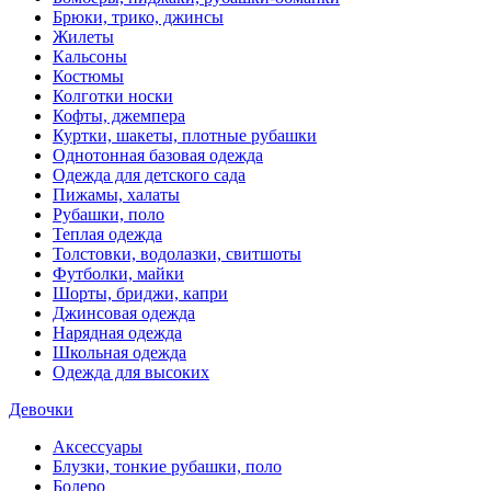
Брюки, трико, джинсы
Жилеты
Кальсоны
Костюмы
Колготки носки
Кофты, джемпера
Куртки, шакеты, плотные рубашки
Однотонная базовая одежда
Одежда для детского сада
Пижамы, халаты
Рубашки, поло
Теплая одежда
Толстовки, водолазки, свитшоты
Футболки, майки
Шорты, бриджи, капри
Джинсовая одежда
Нарядная одежда
Школьная одежда
Одежда для высоких
Девочки
Аксессуары
Блузки, тонкие рубашки, поло
Болеро