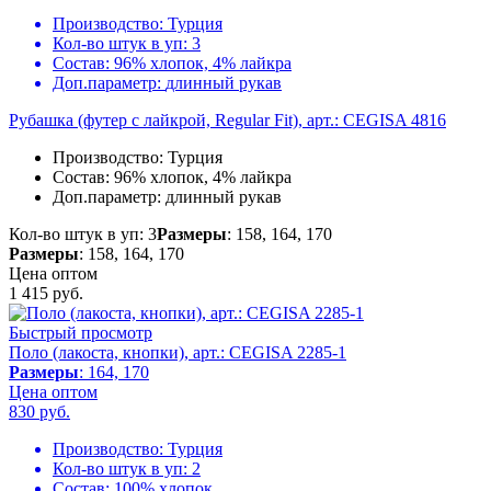
Производство:
Турция
Кол-во штук в уп:
3
Состав:
96% хлопок, 4% лайкра
Доп.параметр:
длинный рукав
Рубашка (футер с лайкрой, Regular Fit), арт.: CEGISA 4816
Производство:
Турция
Состав:
96% хлопок, 4% лайкра
Доп.параметр:
длинный рукав
Кол-во штук в уп: 3
Размеры
: 158, 164, 170
Размеры
: 158, 164, 170
Цена оптом
1 415
руб.
Быстрый просмотр
Поло (лакоста, кнопки), арт.: CEGISA 2285-1
Размеры
: 164, 170
Цена оптом
830
руб.
Производство:
Турция
Кол-во штук в уп:
2
Состав:
100% хлопок