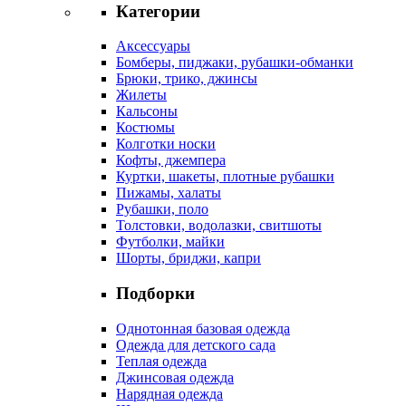
Категории
Аксессуары
Бомберы, пиджаки, рубашки-обманки
Брюки, трико, джинсы
Жилеты
Кальсоны
Костюмы
Колготки носки
Кофты, джемпера
Куртки, шакеты, плотные рубашки
Пижамы, халаты
Рубашки, поло
Толстовки, водолазки, свитшоты
Футболки, майки
Шорты, бриджи, капри
Подборки
Однотонная базовая одежда
Одежда для детского сада
Теплая одежда
Джинсовая одежда
Нарядная одежда