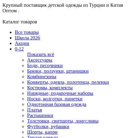
Крупный поставщик детской одежды из
Турции и Китая
Оптом .
Каталог товаров
Все товары
Школа 2026
Акции
0-12
Показать всё
Аксессуары
Боди, песочники
Брюки, ползунки, штанишки
Комбинезоны
Конверты, одеяла, полотенца, пеленки
Костюмы, комплекты
Нарядные, подарочные наборы
Носки, колготки, пинетки
Однотонная базовая одежда
Платья
Распашонки
Толстовки, свитшоты, лонгсливы
Футболки, рубашки
Шорты, капри
Теплая одежда