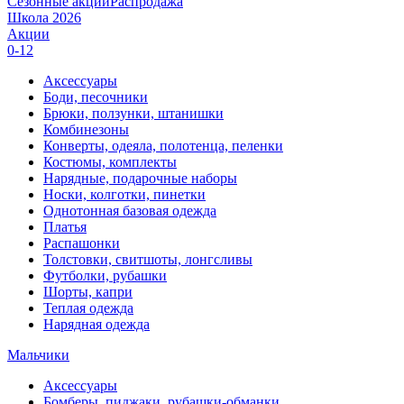
Сезонные акции
Распродажа
Школа 2026
Акции
0-12
Аксессуары
Боди, песочники
Брюки, ползунки, штанишки
Комбинезоны
Конверты, одеяла, полотенца, пеленки
Костюмы, комплекты
Нарядные, подарочные наборы
Носки, колготки, пинетки
Однотонная базовая одежда
Платья
Распашонки
Толстовки, свитшоты, лонгсливы
Футболки, рубашки
Шорты, капри
Теплая одежда
Нарядная одежда
Мальчики
Аксессуары
Бомберы, пиджаки, рубашки-обманки