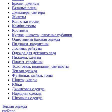
Брюки, джинсы
Вязаные вещи
Джемпера, свитера
Жилеты
Колготки носки
Комбинезоны
Костюмы
Куртки, шакеты, плотные рубашки
Однотонная базовая одежда
Пиджаки, кардиганы
Лосины, рейтузы
Одежда для детского сада
Пижамы, халаты
Платья, сарафаны
Толстовки, водолазки, свитшоты
Теплая одежда
Футболки, майки, топы
Шорты, капри
Юбки
Джинсовая одежда
Нарядная одежда
Школьная одежда
Теплая одежда
end2end