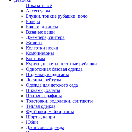
Девочки
Показать всё
Аксессуары
Блузки, тонкие рубашки, поло
Болеро
Брюки, джинсы
Вязаные вещи
Джемпера, свитера
Жилеты
Колготки носки
Комбинезоны
Костюмы
Куртки, шакеты, плотные рубашки
Однотонная базовая одежда
Пиджаки, кардиганы
Лосины, рейтузы
Одежда для детского сада
Пижамы, халаты
Платья, сарафаны
Толстовки, водолазки, свитшоты
Теплая одежда
Футболки, майки, топы
Шорты, капри
Юбки
Джинсовая одежда