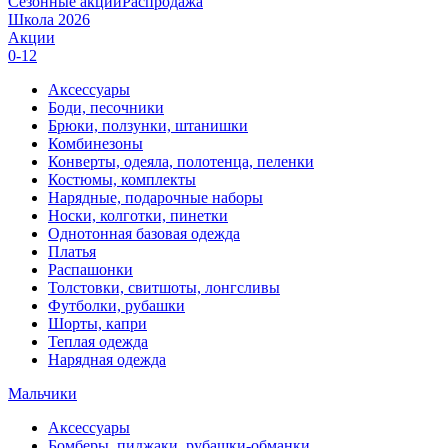
Сезонные акции
Распродажа
Школа 2026
Акции
0-12
Аксессуары
Боди, песочники
Брюки, ползунки, штанишки
Комбинезоны
Конверты, одеяла, полотенца, пеленки
Костюмы, комплекты
Нарядные, подарочные наборы
Носки, колготки, пинетки
Однотонная базовая одежда
Платья
Распашонки
Толстовки, свитшоты, лонгсливы
Футболки, рубашки
Шорты, капри
Теплая одежда
Нарядная одежда
Мальчики
Аксессуары
Бомберы, пиджаки, рубашки-обманки