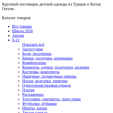
Крупный поставщик детской одежды из
Турции и Китая
Оптом .
Каталог товаров
Все товары
Школа 2026
Акции
0-12
Показать всё
Аксессуары
Боди, песочники
Брюки, ползунки, штанишки
Комбинезоны
Конверты, одеяла, полотенца, пеленки
Костюмы, комплекты
Нарядные, подарочные наборы
Носки, колготки, пинетки
Однотонная базовая одежда
Платья
Распашонки
Толстовки, свитшоты, лонгсливы
Футболки, рубашки
Шорты, капри
Теплая одежда