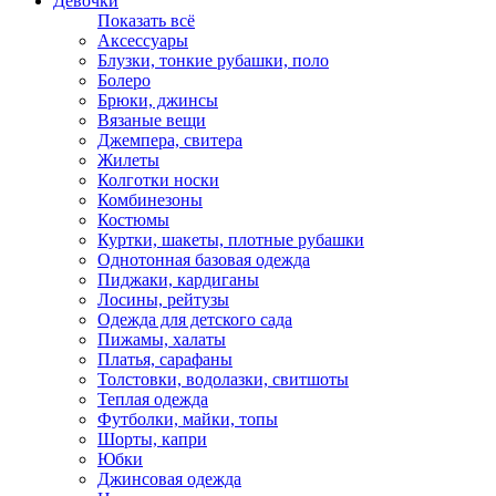
Девочки
Показать всё
Аксессуары
Блузки, тонкие рубашки, поло
Болеро
Брюки, джинсы
Вязаные вещи
Джемпера, свитера
Жилеты
Колготки носки
Комбинезоны
Костюмы
Куртки, шакеты, плотные рубашки
Однотонная базовая одежда
Пиджаки, кардиганы
Лосины, рейтузы
Одежда для детского сада
Пижамы, халаты
Платья, сарафаны
Толстовки, водолазки, свитшоты
Теплая одежда
Футболки, майки, топы
Шорты, капри
Юбки
Джинсовая одежда