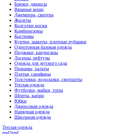
Брюки, джинсы
Вязаные вещи
Джемпера, свитера
Жилеты
Колготки носки
Комбинезоны
Костюмы
Куртки, шакеты, плотные рубашки
Однотонная базовая одежда
Пиджаки, кардиганы
Лосины, рейтузы
Одежда для детского сада
Пижамы, халаты
Платья, сарафаны
Толстовки, водолазки, свитшоты
Теплая одежда
Футболки, майки, топы
Шорты, капри
Юбки
Джинсовая одежда
Нарядная одежда
Школьная одежда
Теплая одежда
end2end