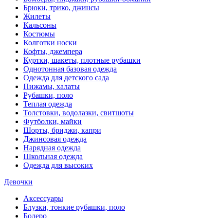
Брюки, трико, джинсы
Жилеты
Кальсоны
Костюмы
Колготки носки
Кофты, джемпера
Куртки, шакеты, плотные рубашки
Однотонная базовая одежда
Одежда для детского сада
Пижамы, халаты
Рубашки, поло
Теплая одежда
Толстовки, водолазки, свитшоты
Футболки, майки
Шорты, бриджи, капри
Джинсовая одежда
Нарядная одежда
Школьная одежда
Одежда для высоких
Девочки
Аксессуары
Блузки, тонкие рубашки, поло
Болеро