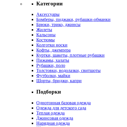
Категории
Аксессуары
Бомберы, пиджаки, рубашки-обманки
Брюки, трико, джинсы
Жилеты
Кальсоны
Костюмы
Колготки носки
Кофты, джемпера
Куртки, шакеты, плотные рубашки
Пижамы, халаты
Рубашки, поло
Толстовки, водолазки, свитшоты
Футболки, майки
Шорты, бриджи, капри
Подборки
Однотонная базовая одежда
Одежда для детского сада
Теплая одежда
Джинсовая одежда
Нарядная одежда