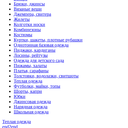
Брюки, джинсы
Вязаные вещи
Джемпера, свитера
Жилеты
Колготки носки
Комбинезоны
Костюмы
Куртки, шакеты, плотные рубашки
Однотонная базовая одежда
Пиджаки, кардиганы
Лосины, рейтузы
Одежда для детского сада
Пижамы, халаты
Платья, сарафаны
Толстовки, водолазки, свитшоты
Теплая одежда
Футболки, майки, топы
Шорты, капри
Юбки
Джинсовая одежда
Нарядная одежда
Школьная одежда
Теплая одежда
end2end