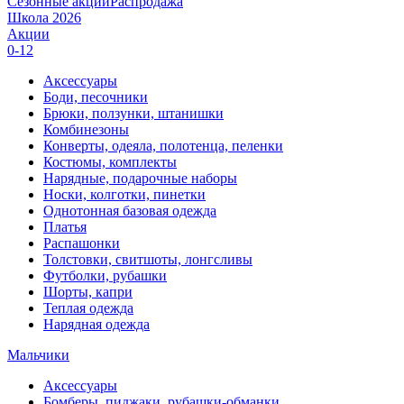
Сезонные акции
Распродажа
Школа 2026
Акции
0-12
Аксессуары
Боди, песочники
Брюки, ползунки, штанишки
Комбинезоны
Конверты, одеяла, полотенца, пеленки
Костюмы, комплекты
Нарядные, подарочные наборы
Носки, колготки, пинетки
Однотонная базовая одежда
Платья
Распашонки
Толстовки, свитшоты, лонгсливы
Футболки, рубашки
Шорты, капри
Теплая одежда
Нарядная одежда
Мальчики
Аксессуары
Бомберы, пиджаки, рубашки-обманки