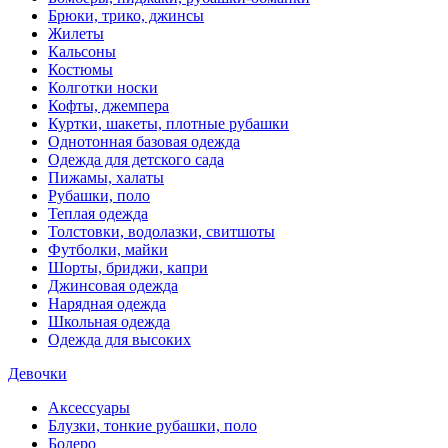
Брюки, трико, джинсы
Жилеты
Кальсоны
Костюмы
Колготки носки
Кофты, джемпера
Куртки, шакеты, плотные рубашки
Однотонная базовая одежда
Одежда для детского сада
Пижамы, халаты
Рубашки, поло
Теплая одежда
Толстовки, водолазки, свитшоты
Футболки, майки
Шорты, бриджи, капри
Джинсовая одежда
Нарядная одежда
Школьная одежда
Одежда для высоких
Девочки
Аксессуары
Блузки, тонкие рубашки, поло
Болеро