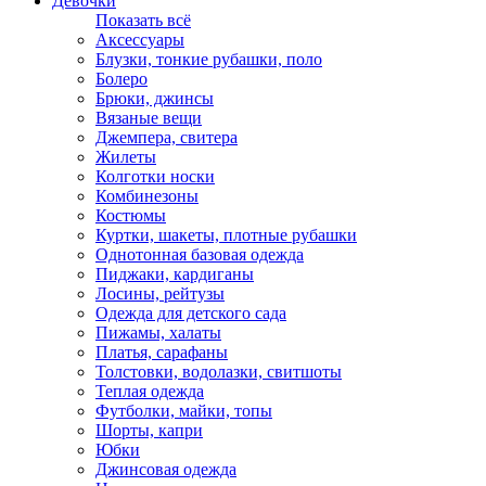
Девочки
Показать всё
Аксессуары
Блузки, тонкие рубашки, поло
Болеро
Брюки, джинсы
Вязаные вещи
Джемпера, свитера
Жилеты
Колготки носки
Комбинезоны
Костюмы
Куртки, шакеты, плотные рубашки
Однотонная базовая одежда
Пиджаки, кардиганы
Лосины, рейтузы
Одежда для детского сада
Пижамы, халаты
Платья, сарафаны
Толстовки, водолазки, свитшоты
Теплая одежда
Футболки, майки, топы
Шорты, капри
Юбки
Джинсовая одежда