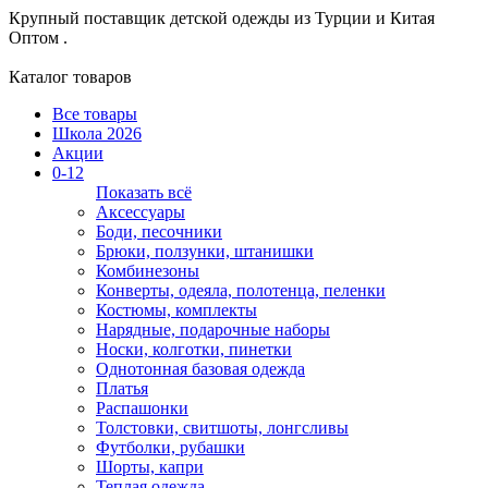
Крупный поставщик детской одежды из
Турции и Китая
Оптом .
Каталог товаров
Все товары
Школа 2026
Акции
0-12
Показать всё
Аксессуары
Боди, песочники
Брюки, ползунки, штанишки
Комбинезоны
Конверты, одеяла, полотенца, пеленки
Костюмы, комплекты
Нарядные, подарочные наборы
Носки, колготки, пинетки
Однотонная базовая одежда
Платья
Распашонки
Толстовки, свитшоты, лонгсливы
Футболки, рубашки
Шорты, капри
Теплая одежда