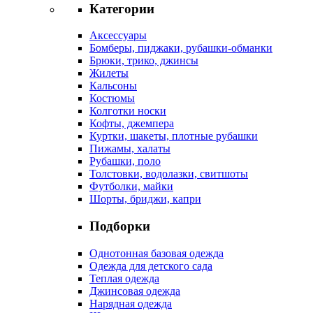
Категории
Аксессуары
Бомберы, пиджаки, рубашки-обманки
Брюки, трико, джинсы
Жилеты
Кальсоны
Костюмы
Колготки носки
Кофты, джемпера
Куртки, шакеты, плотные рубашки
Пижамы, халаты
Рубашки, поло
Толстовки, водолазки, свитшоты
Футболки, майки
Шорты, бриджи, капри
Подборки
Однотонная базовая одежда
Одежда для детского сада
Теплая одежда
Джинсовая одежда
Нарядная одежда