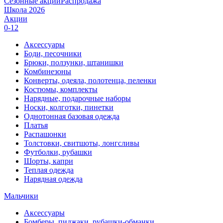
Сезонные акции
Распродажа
Школа 2026
Акции
0-12
Аксессуары
Боди, песочники
Брюки, ползунки, штанишки
Комбинезоны
Конверты, одеяла, полотенца, пеленки
Костюмы, комплекты
Нарядные, подарочные наборы
Носки, колготки, пинетки
Однотонная базовая одежда
Платья
Распашонки
Толстовки, свитшоты, лонгсливы
Футболки, рубашки
Шорты, капри
Теплая одежда
Нарядная одежда
Мальчики
Аксессуары
Бомберы, пиджаки, рубашки-обманки