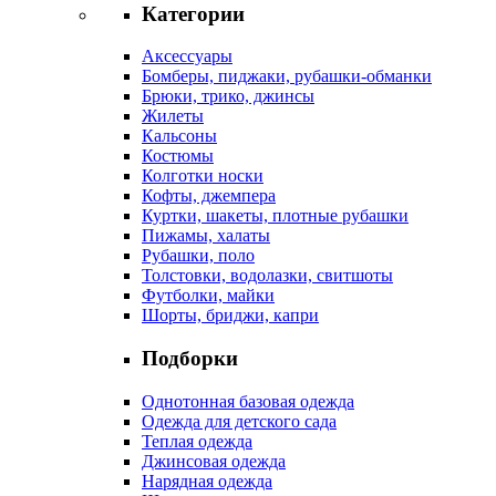
Категории
Аксессуары
Бомберы, пиджаки, рубашки-обманки
Брюки, трико, джинсы
Жилеты
Кальсоны
Костюмы
Колготки носки
Кофты, джемпера
Куртки, шакеты, плотные рубашки
Пижамы, халаты
Рубашки, поло
Толстовки, водолазки, свитшоты
Футболки, майки
Шорты, бриджи, капри
Подборки
Однотонная базовая одежда
Одежда для детского сада
Теплая одежда
Джинсовая одежда
Нарядная одежда