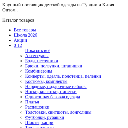
Крупный поставщик детской одежды из
Турции и Китая
Оптом .
Каталог товаров
Все товары
Школа 2026
Акции
0-12
Показать всё
Аксессуары
Боди, песочники
Брюки, ползунки, штанишки
Комбинезоны
Конверты, одеяла, полотенца, пеленки
Костюмы, комплекты
Нарядные, подарочные наборы
Носки, колготки, пинетки
Однотонная базовая одежда
Платья
Распашонки
Толстовки, свитшоты, лонгсливы
Футболки, рубашки
Шорты, капри
Теплая одежда