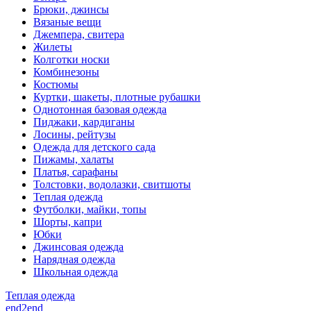
Брюки, джинсы
Вязаные вещи
Джемпера, свитера
Жилеты
Колготки носки
Комбинезоны
Костюмы
Куртки, шакеты, плотные рубашки
Однотонная базовая одежда
Пиджаки, кардиганы
Лосины, рейтузы
Одежда для детского сада
Пижамы, халаты
Платья, сарафаны
Толстовки, водолазки, свитшоты
Теплая одежда
Футболки, майки, топы
Шорты, капри
Юбки
Джинсовая одежда
Нарядная одежда
Школьная одежда
Теплая одежда
end2end