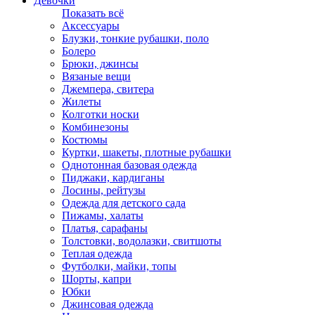
Девочки
Показать всё
Аксессуары
Блузки, тонкие рубашки, поло
Болеро
Брюки, джинсы
Вязаные вещи
Джемпера, свитера
Жилеты
Колготки носки
Комбинезоны
Костюмы
Куртки, шакеты, плотные рубашки
Однотонная базовая одежда
Пиджаки, кардиганы
Лосины, рейтузы
Одежда для детского сада
Пижамы, халаты
Платья, сарафаны
Толстовки, водолазки, свитшоты
Теплая одежда
Футболки, майки, топы
Шорты, капри
Юбки
Джинсовая одежда