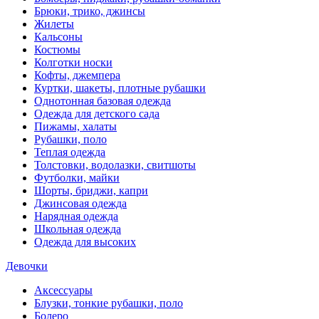
Брюки, трико, джинсы
Жилеты
Кальсоны
Костюмы
Колготки носки
Кофты, джемпера
Куртки, шакеты, плотные рубашки
Однотонная базовая одежда
Одежда для детского сада
Пижамы, халаты
Рубашки, поло
Теплая одежда
Толстовки, водолазки, свитшоты
Футболки, майки
Шорты, бриджи, капри
Джинсовая одежда
Нарядная одежда
Школьная одежда
Одежда для высоких
Девочки
Аксессуары
Блузки, тонкие рубашки, поло
Болеро