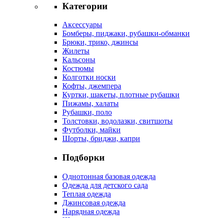
Категории
Аксессуары
Бомберы, пиджаки, рубашки-обманки
Брюки, трико, джинсы
Жилеты
Кальсоны
Костюмы
Колготки носки
Кофты, джемпера
Куртки, шакеты, плотные рубашки
Пижамы, халаты
Рубашки, поло
Толстовки, водолазки, свитшоты
Футболки, майки
Шорты, бриджи, капри
Подборки
Однотонная базовая одежда
Одежда для детского сада
Теплая одежда
Джинсовая одежда
Нарядная одежда