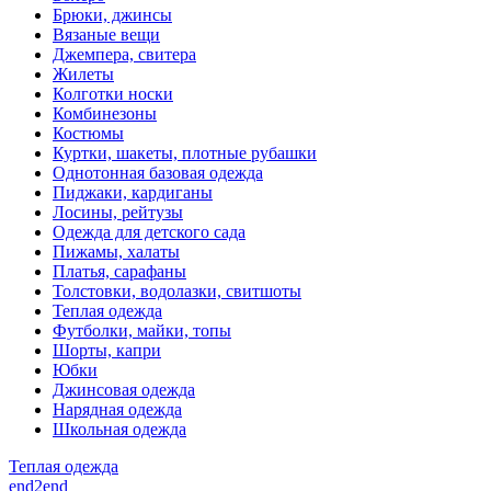
Брюки, джинсы
Вязаные вещи
Джемпера, свитера
Жилеты
Колготки носки
Комбинезоны
Костюмы
Куртки, шакеты, плотные рубашки
Однотонная базовая одежда
Пиджаки, кардиганы
Лосины, рейтузы
Одежда для детского сада
Пижамы, халаты
Платья, сарафаны
Толстовки, водолазки, свитшоты
Теплая одежда
Футболки, майки, топы
Шорты, капри
Юбки
Джинсовая одежда
Нарядная одежда
Школьная одежда
Теплая одежда
end2end