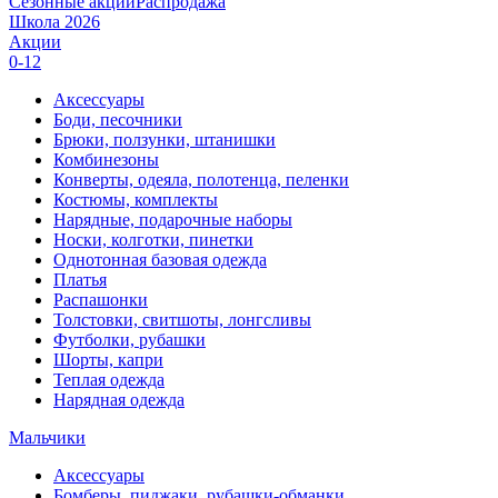
Сезонные акции
Распродажа
Школа 2026
Акции
0-12
Аксессуары
Боди, песочники
Брюки, ползунки, штанишки
Комбинезоны
Конверты, одеяла, полотенца, пеленки
Костюмы, комплекты
Нарядные, подарочные наборы
Носки, колготки, пинетки
Однотонная базовая одежда
Платья
Распашонки
Толстовки, свитшоты, лонгсливы
Футболки, рубашки
Шорты, капри
Теплая одежда
Нарядная одежда
Мальчики
Аксессуары
Бомберы, пиджаки, рубашки-обманки