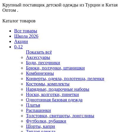
Крупный поставщик детской одежды из
Турции и Китая
Оптом .
Каталог товаров
Все товары
Школа 2026
Акции
0-12
Показать всё
Аксессуары
Боди, песочники
Брюки, ползунки, штанишки
Комбинезоны
Конверты, одеяла, полотенца, пеленки
Костюмы, комплекты
Нарядные, подарочные наборы
Носки, колготки, пинетки
Однотонная базовая одежда
Платья
Распашонки
Толстовки, свитшоты, лонгсливы
Футболки, рубашки
Шорты, капри
Теплая одежда