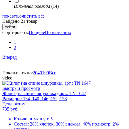
Школьная одежда
(14)
показать
очистить все
Найдено 21 товар
Найти
Сортировать:
По цене
По названию
1
2
Вперед
Показывать по:
20
40
100
Все
video
Быстрый просмотр
Жилет (на спине шнуровка), арт.: TN 1647
Размеры
: 134, 140, 146, 152, 158
Цена оптом
735
руб.
Кол-во штук в уп:
5
Состав:
28% хлопок, 30% вискоза, 40% полиэстр, 2%