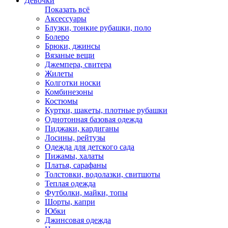
Девочки
Показать всё
Аксессуары
Блузки, тонкие рубашки, поло
Болеро
Брюки, джинсы
Вязаные вещи
Джемпера, свитера
Жилеты
Колготки носки
Комбинезоны
Костюмы
Куртки, шакеты, плотные рубашки
Однотонная базовая одежда
Пиджаки, кардиганы
Лосины, рейтузы
Одежда для детского сада
Пижамы, халаты
Платья, сарафаны
Толстовки, водолазки, свитшоты
Теплая одежда
Футболки, майки, топы
Шорты, капри
Юбки
Джинсовая одежда