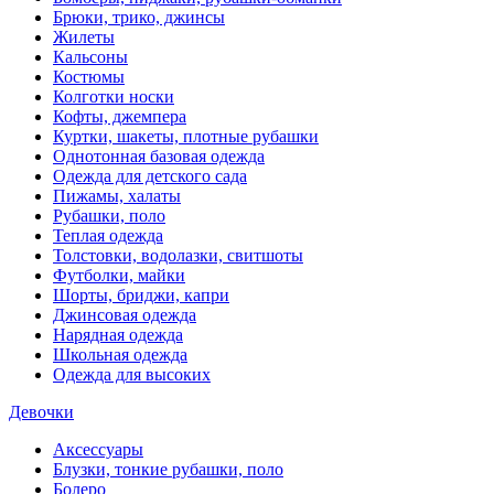
Брюки, трико, джинсы
Жилеты
Кальсоны
Костюмы
Колготки носки
Кофты, джемпера
Куртки, шакеты, плотные рубашки
Однотонная базовая одежда
Одежда для детского сада
Пижамы, халаты
Рубашки, поло
Теплая одежда
Толстовки, водолазки, свитшоты
Футболки, майки
Шорты, бриджи, капри
Джинсовая одежда
Нарядная одежда
Школьная одежда
Одежда для высоких
Девочки
Аксессуары
Блузки, тонкие рубашки, поло
Болеро