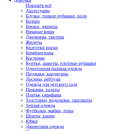
Девочки
Показать всё
Аксессуары
Блузки, тонкие рубашки, поло
Болеро
Брюки, джинсы
Вязаные вещи
Джемпера, свитера
Жилеты
Колготки носки
Комбинезоны
Костюмы
Куртки, шакеты, плотные рубашки
Однотонная базовая одежда
Пиджаки, кардиганы
Лосины, рейтузы
Одежда для детского сада
Пижамы, халаты
Платья, сарафаны
Толстовки, водолазки, свитшоты
Теплая одежда
Футболки, майки, топы
Шорты, капри
Юбки
Джинсовая одежда