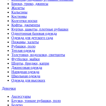
Брюки, трико, джинсы
Жилеты
Кальсоны
Костюмы
Колготки носки
Кофты, джемпера
Куртки, шакеты, плотные рубашки
Однотонная базовая одежда
Одежда для детского сада
Пижамы, халаты
Рубашки, поло
Теплая одежда
Толстовки, водолазки, свитшоты
Футболки, майки
Шорты, бриджи, капри
Джинсовая одежда
Нарядная одежда
Школьная одежда
Одежда для высоких
Девочки
Аксессуары
Блузки, тонкие рубашки, поло
Болеро