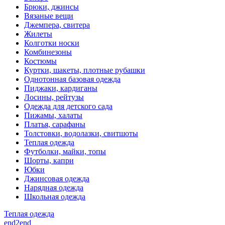
Брюки, джинсы
Вязаные вещи
Джемпера, свитера
Жилеты
Колготки носки
Комбинезоны
Костюмы
Куртки, шакеты, плотные рубашки
Однотонная базовая одежда
Пиджаки, кардиганы
Лосины, рейтузы
Одежда для детского сада
Пижамы, халаты
Платья, сарафаны
Толстовки, водолазки, свитшоты
Теплая одежда
Футболки, майки, топы
Шорты, капри
Юбки
Джинсовая одежда
Нарядная одежда
Школьная одежда
Теплая одежда
end2end