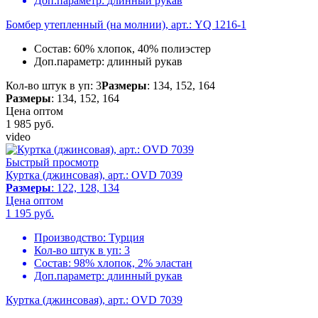
Доп.параметр:
длинный рукав
Бомбер утепленный (на молнии), арт.: YQ 1216-1
Состав:
60% хлопок, 40% полиэстер
Доп.параметр:
длинный рукав
Кол-во штук в уп: 3
Размеры
: 134, 152, 164
Размеры
: 134, 152, 164
Цена оптом
1 985
руб.
video
Быстрый просмотр
Куртка (джинсовая), арт.: OVD 7039
Размеры
: 122, 128, 134
Цена оптом
1 195
руб.
Производство:
Турция
Кол-во штук в уп:
3
Состав:
98% хлопок, 2% эластан
Доп.параметр:
длинный рукав
Куртка (джинсовая), арт.: OVD 7039