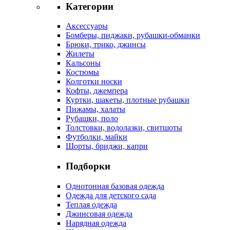
Категории
Аксессуары
Бомберы, пиджаки, рубашки-обманки
Брюки, трико, джинсы
Жилеты
Кальсоны
Костюмы
Колготки носки
Кофты, джемпера
Куртки, шакеты, плотные рубашки
Пижамы, халаты
Рубашки, поло
Толстовки, водолазки, свитшоты
Футболки, майки
Шорты, бриджи, капри
Подборки
Однотонная базовая одежда
Одежда для детского сада
Теплая одежда
Джинсовая одежда
Нарядная одежда