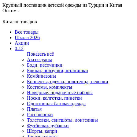
Крупный поставщик детской одежды из
Турции и Китая
Оптом .
Каталог товаров
Все товары
Школа 2026
Акции
0-12
Показать всё
Аксессуары
Боди, песочники
Брюки, ползунки, штанишки
Комбинезоны
Конверты, одеяла, полотенца, пеленки
Костюмы, комплекты
Нарядные, подарочные наборы
Носки, колготки, пинетки
Однотонная базовая одежда
Платья
Распашонки
Толстовки, свитшоты, лонгсливы
Футболки, рубашки
Шорты, капри
Теплая одежда