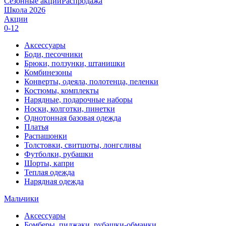
Сезонные акции
Распродажа
Школа 2026
Акции
0-12
Аксессуары
Боди, песочники
Брюки, ползунки, штанишки
Комбинезоны
Конверты, одеяла, полотенца, пеленки
Костюмы, комплекты
Нарядные, подарочные наборы
Носки, колготки, пинетки
Однотонная базовая одежда
Платья
Распашонки
Толстовки, свитшоты, лонгсливы
Футболки, рубашки
Шорты, капри
Теплая одежда
Нарядная одежда
Мальчики
Аксессуары
Бомберы, пиджаки, рубашки-обманки